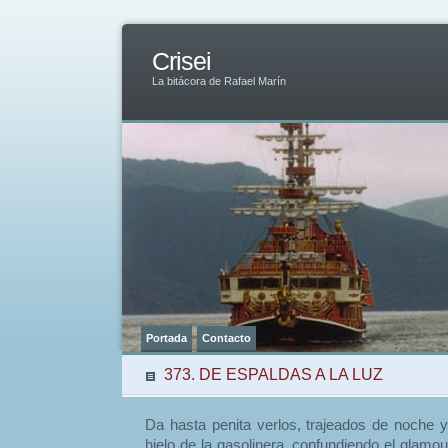
Crisei
La bitácora de Rafael Marín
Portada
Contacto
373. DE ESPALDAS A LA LUZ
Da hasta penita verlos, trajeados de noche y
hielo de la gasolinera, confundiendo el glamou