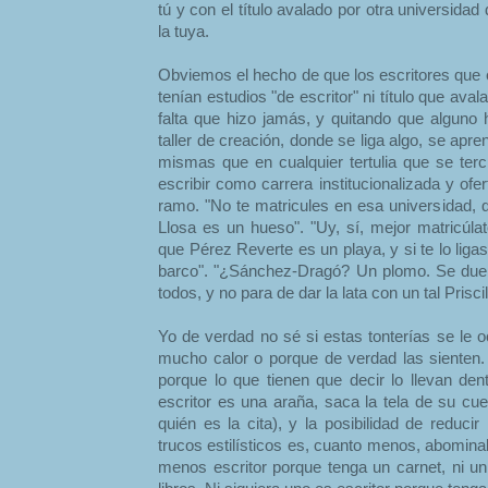
tú y con el título avalado por otra universid
la tuya.
Obviemos el hecho de que los escritores que 
tenían estudios "de escritor" ni título que aval
falta que hizo jamás, y quitando que alguno 
taller de creación, donde se liga algo, se apr
mismas que en cualquier tertulia que se ter
escribir como carrera institucionalizada y ofe
ramo. "No te matricules en esa universidad,
Llosa es un hueso". "Uy, sí, mejor matricúla
que Pérez Reverte es un playa, y si te lo ligas
barco". "¿Sánchez-Dragó? Un plomo. Se due
todos, y no para de dar la lata con un tal Prisc
Yo de verdad no sé si estas tonterías se le 
mucho calor o porque de verdad las sienten. 
porque lo que tienen que decir lo llevan den
escritor es una araña, saca la tela de su cue
quién es la cita), y la posibilidad de reduci
trucos estilísticos es, cuanto menos, abomina
menos escritor porque tenga un carnet, ni un 