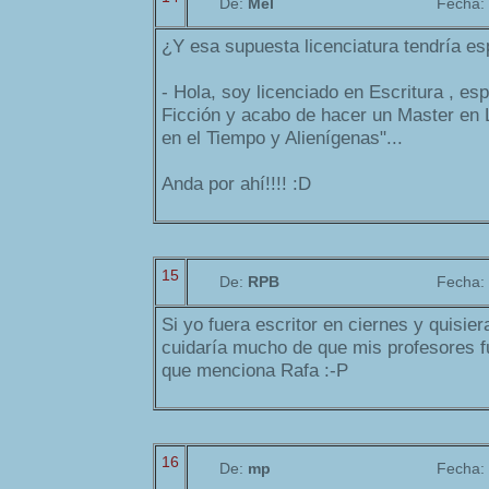
De:
Mel
Fecha:
¿Y esa supuesta licenciatura tendría es
- Hola, soy licenciado en Escritura , es
Ficción y acabo de hacer un Master en 
en el Tiempo y Alienígenas"...
Anda por ahí!!!! :D
15
De:
RPB
Fecha:
Si yo fuera escritor en ciernes y quisiera
cuidaría mucho de que mis profesores f
que menciona Rafa :-P
16
De:
mp
Fecha: