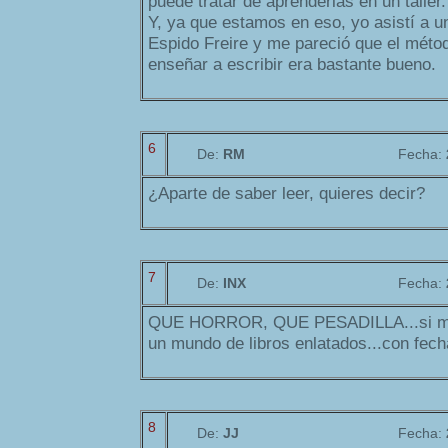
puede tratar de aprenderlas en un taller.
Y, ya que estamos en eso, yo asistí a u
Espido Freire y me pareció que el méto
enseñar a escribir era bastante bueno.
6
De:
RM
Fecha:
¿Aparte de saber leer, quieres decir?
7
De:
INX
Fecha:
QUE HORROR, QUE PESADILLA...si me 
un mundo de libros enlatados...con fech
8
De:
JJ
Fecha: