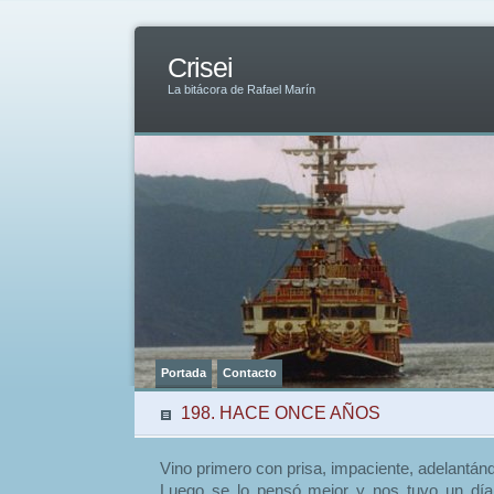
Crisei
La bitácora de Rafael Marín
Portada
Contacto
198. HACE ONCE AÑOS
Vino primero con prisa, impaciente, adelantán
Luego se lo pensó mejor y nos tuvo un día