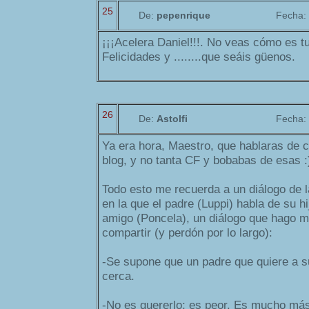
25
De:
pepenrique
Fecha:
¡¡¡Acelera Daniel!!!. No veas cómo es tu 
Felicidades y ........que seáis güenos.
26
De:
Astolfi
Fecha:
Ya era hora, Maestro, que hablaras de 
blog, y no tanta CF y bobabas de esas :)
Todo esto me recuerda a un diálogo de l
en la que el padre (Luppi) habla de su h
amigo (Poncela), un diálogo que hago m
compartir (y perdón por lo largo):
-Se supone que un padre que quiere a su
cerca.
-No es quererlo; es peor. Es mucho más 