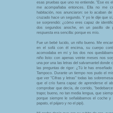
esas pruebas que uno no entiende. "Ese es el 
me acompañaba entonces. Ella no me cr
habitación, nos anunciaron: se lo acaban de 
cruzado hace un segundo. Y yo le dije que sí,
se sorprendió: ¿cómo eres capaz de identific
dos segundos anoche, en un pasillo de p
respuesta era sencilla: porque es mío.
Fue un bebé lucido, un niño bueno. Me enca
en el sofá con él encima, su cuerpo con
acomodaba en mí y los dos nos quedábamo
niño listo: con apenas veinte meses nos sor
una por una las letras del salvamantel donde 
las preguntas de rigor: ¿Tú le has enseñado 
Tampoco. Durante un tiempo nos pudo el mis
que ver "Cifras y letras" todas las sobremesa
que el crío fuera capaz de aprenderse el abe
comprobar que decía, de corrido, "bedebarc
trapo; bueno, no tan media lengua, que siemp
porque siempre le señalábamos el coche y n
papato, el pájaro y no el pipi).