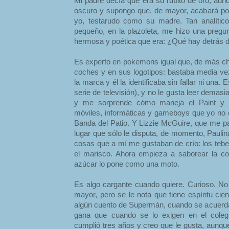
Mi padre decía que era su rubito de oro, aun
oscuro y supongo que, de mayor, acabará po
yo, testarudo como su madre. Tan analíti
pequeño, en la plazoleta, me hizo una pregu
hermosa y poética que era: ¿Qué hay detrás del
Es experto en pokemons igual que, de más ch
coches y en sus logotipos: bastaba media vez
la marca y él la identificaba sin fallar ni una
serie de televisión), y no le gusta leer demasi
y me sorprende cómo maneja el Paint y s
móviles, informáticas y gameboys que yo no en
Banda del Patio. Y Lizzie McGuire, que me 
lugar que sólo le disputa, de momento, Pauli
cosas que a mí me gustaban de crío: los tebeo
el marisco. Ahora empieza a saborear la coc
azúcar lo pone como una moto.
Es algo cargante cuando quiere. Curioso. N
mayor, pero se le nota que tiene espíritu cien
algún cuento de Supermán, cuando se acuerda.
gana que cuando se lo exigen en el colegi
cumplió tres años y creo que le gusta, aunq