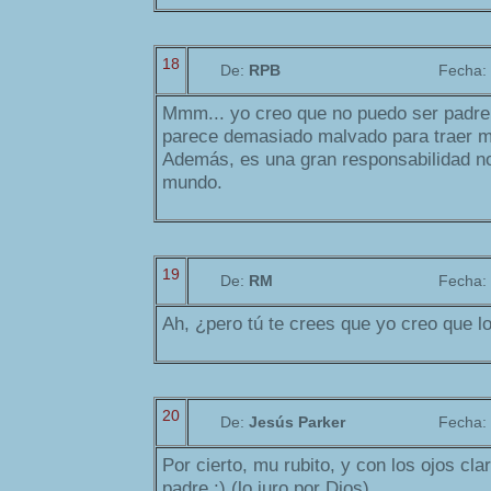
18
De:
RPB
Fecha:
Mmm... yo creo que no puedo ser padre
parece demasiado malvado para traer m
Además, es una gran responsabilidad no
mundo.
19
De:
RM
Fecha:
Ah, ¿pero tú te crees que yo creo que l
20
De:
Jesús Parker
Fecha:
Por cierto, mu rubito, y con los ojos cla
padre :) (lo juro por Dios)