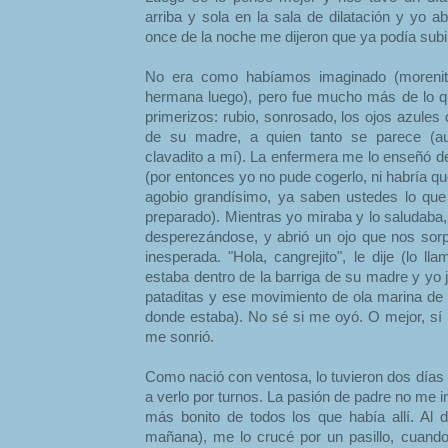
arriba y sola en la sala de dilatación y yo a
once de la noche me dijeron que ya podía subir
No era como habíamos imaginado (morenito,
hermana luego), pero fue mucho más de lo 
primerizos: rubio, sonrosado, los ojos azule
de su madre, a quien tanto se parece (
clavadito a mí). La enfermera me lo enseñó de
(por entonces yo no pude cogerlo, ni habría qu
agobio grandísimo, ya saben ustedes lo que
preparado). Mientras yo miraba y lo saludaba,
desperezándose, y abrió un ojo que nos sorpr
inesperada. "Hola, cangrejito", le dije (lo 
estaba dentro de la barriga de su madre y yo
pataditas y ese movimiento de ola marina de 
donde estaba). No sé si me oyó. O mejor, sí l
me sonrió.
Como nació con ventosa, lo tuvieron dos días 
a verlo por turnos. La pasión de padre no me im
más bonito de todos los que había allí. Al d
mañana), me lo crucé por un pasillo, cuando