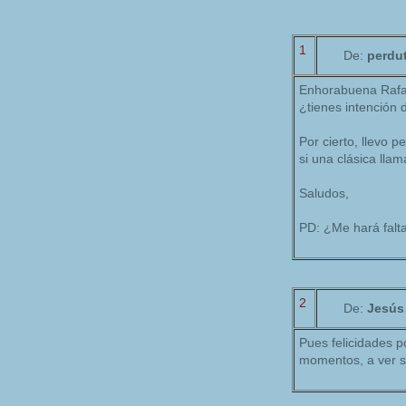
1
De:
perdu
Enhorabuena Rafa,
¿tienes intención 
Por cierto, llevo p
si una clásica lla
Saludos,
PD: ¿Me hará falta
2
De:
Jesús
Pues felicidades p
momentos, a ver si