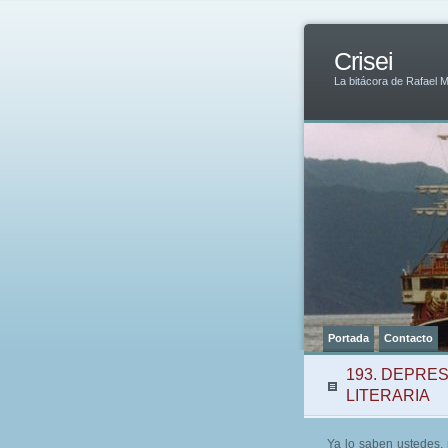
Crisei
La bitácora de Rafael 
Portada
Contacto
193. DEPRE
LITERARIA
Ya lo saben ustedes, 