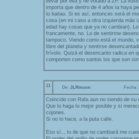
llevar por ella y he votado a ZP. La ilu
importa que dentro de 4 años la haya p
lo bailao. Si es así, entonces será el m
cosa (en mi caso a otra izquierda más i
edad hay cosas que ya no cambian). Lo 
francamente, no. Lo de sentirme desen
tampoco. Viendo como está el mundo, viv
libre del planeta y sentirse desencant
frívolo. Quizá el desencanto radica en
comporten como santos los que son si
11
De:
JLRincon
Fecha:
Coincido con Rafa aun no siendo de su 
Que lo haga lo mejor posible y si merece
cojones.
Si no lo hace, a la puta calle.
Eso sí... lo de que no cambiará me cue
El poder del anillo de poder corrompe p