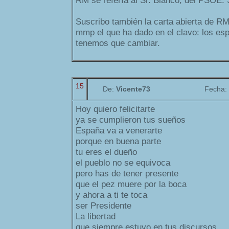
RM se refería al Sr. Blanco, del PSOE. 
Suscribo también la carta abierta de RM
mmp el que ha dado en el clavo: los es
tenemos que cambiar.
15
De:
Vicente73
Fecha:
Hoy quiero felicitarte
ya se cumplieron tus sueños
España va a venerarte
porque en buena parte
tu eres el dueño
el pueblo no se equivoca
pero has de tener presente
que el pez muere por la boca
y ahora a ti te toca
ser Presidente
La libertad
que siempre estuvo en tus discursos