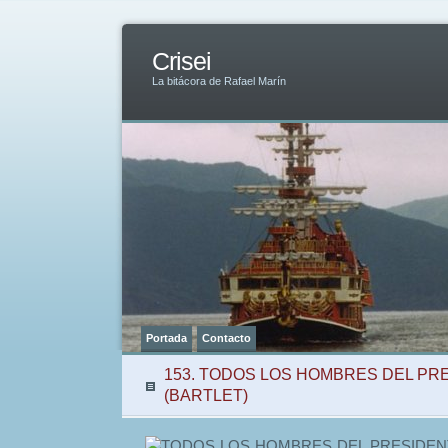
Crisei
La bitácora de Rafael Marín
Portada
Contacto
153. TODOS LOS HOMBRES DEL PR
(BARTLET)