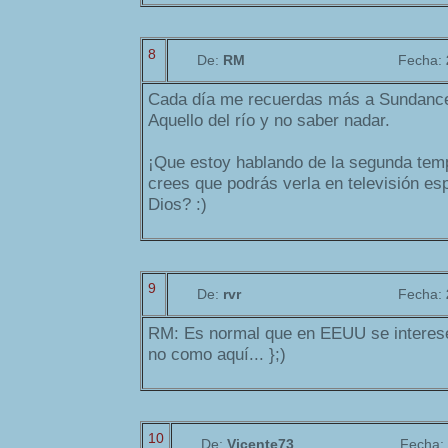
8
De:
RM
Fecha:
Cada día me recuerdas más a Sundance 
Aquello del río y no saber nadar.
¡Que estoy hablando de la segunda tem
crees que podrás verla en televisión e
Dios? :)
9
De:
rvr
Fecha:
RM: Es normal que en EEUU se interese
no como aquí... };)
10
De:
Vicente73
Fecha: