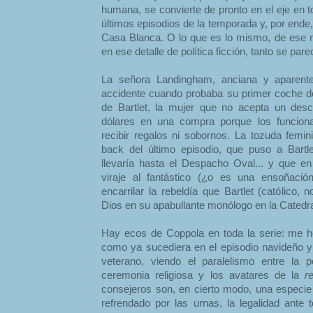
humana, se convierte de pronto en el eje en t
últimos episodios de la temporada y, por ende, 
Casa Blanca. O lo que es lo mismo, de ese 
en ese detalle de política ficción, tanto se pa
La señora Landingham, anciana y aparent
accidente cuando probaba su primer coche de
de Bartlet, la mujer que no acepta un des
dólares en una compra porque los funciona
recibir regalos ni sobornos. La tozuda femin
back del último episodio, que puso a Bartl
llevaría hasta el Despacho Oval... y que en
viraje al fantástico (¿o es una ensoñació
encarrilar la rebeldía que Bartlet (católico,
Dios en su apabullante monólogo en la Catedra
Hay ecos de Coppola en toda la serie: me 
como ya sucediera en el episodio navideño y 
veterano, viendo el paralelismo entre la pol
ceremonia religiosa y los avatares de la
r
consejeros son, en cierto modo, una especie 
refrendado por las urnas, la legalidad ant