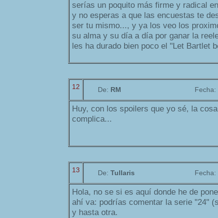
serías un poquito más firme y radical en 
y no esperas a que las encuestas te des
ser tu mismo..., y ya los veo los proxi
su alma y su día a día por ganar la reele
les ha durado bien poco el "Let Bartlet b
12
De:
RM
Fecha:
Huy, con los spoilers que yo sé, la cos
complica...
13
De:
Tullaris
Fecha:
Hola, no se si es aquí donde he de pon
ahí va: podrías comentar la serie "24" (s
y hasta otra.