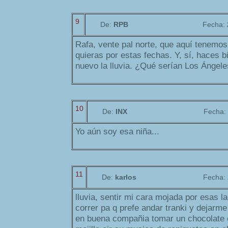
9
De:
RPB
Fecha:
Rafa, vente pal norte, que aquí tenemos 
quieras por estas fechas. Y, sí, haces b
nuevo la lluvia. ¿Qué serían Los Ángeles
10
De:
INX
Fecha:
Yo aún soy esa niña...
11
De:
karlos
Fecha:
lluvia, sentir mi cara mojada por esas l
correr pa q prefe andar tranki y dejar
en buena compañia tomar un chocolate c