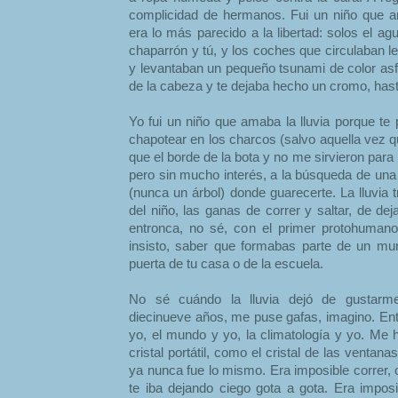
complicidad de hermanos. Fui un niño que ama
era lo más parecido a la libertad: solos el agu
chaparrón y tú, y los coches que circulaban 
y levantaban un pequeño tsunami de color asf
de la cabeza y te dejaba hecho un cromo, hast
Yo fui un niño que amaba la lluvia porque te
chapotear en los charcos (salvo aquella vez 
que el borde de la bota y no me sirvieron para 
pero sin mucho interés, a la búsqueda de un
(nunca un árbol) donde guarecerte. La lluvia 
del niño, las ganas de correr y saltar, de d
entronca, no sé, con el primer protohumano. 
insisto, saber que formabas parte de un m
puerta de tu casa o de la escuela.
No sé cuándo la lluvia dejó de gustarm
diecinueve años, me puse gafas, imagino. Ento
yo, el mundo y yo, la climatología y yo. Me 
cristal portátil, como el cristal de las ventan
ya nunca fue lo mismo. Era imposible correr, o
te iba dejando ciego gota a gota. Era imposi